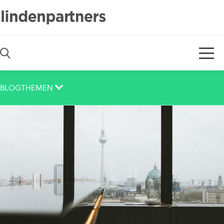
De
En
BLOGTHEMEN
Auch das noch
Berlin
Corona
Corporate