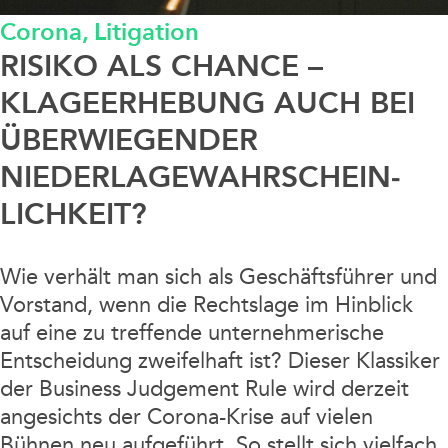
Corona,
Litigation
Data / Media / IT
RISIKO ALS CHANCE –
Finanzierung / Bank / Kapitalmarkt
KLAGEERHEBUNG AUCH BEI
ÜBERWIEGENDER
Fintech/Crypto
NIEDERLAGE­WAHR­SCHEIN­
LICH­KEIT?
Litigation
Real Estate
Wie verhält man sich als Geschäftsführer und
Vorstand, wenn die Rechtslage im Hinblick
Steuern / Bilanz
auf eine zu treffende unternehmerische
Entscheidung zweifelhaft ist? Dieser Klassiker
der Business Judgement Rule wird derzeit
Sustainable Finance
angesichts der Corona-Krise auf vielen
Bühnen neu aufgeführt. So stellt sich vielfach