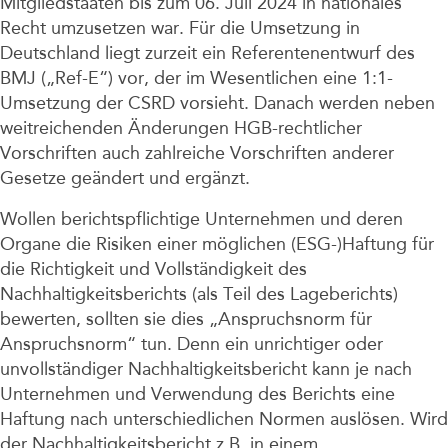
Unternehmen
Mitgliedstaaten bis zum 06. Juli 2024 in nationales
Recht umzusetzen war. Für die Umsetzung in
Deutschland liegt zurzeit ein Referentenentwurf des
BMJ („Ref-E“) vor, der im Wesentlichen eine 1:1-
Umsetzung der CSRD vorsieht. Danach werden neben
weitreichenden Änderungen HGB-rechtlicher
Vorschriften auch zahlreiche Vorschriften anderer
Gesetze geändert und ergänzt.
Wollen berichtspflichtige Unternehmen und deren
Organe die Risiken einer möglichen (ESG-)Haftung für
die Richtigkeit und Vollständigkeit des
Nachhaltigkeitsberichts (als Teil des Lageberichts)
bewerten, sollten sie dies „Anspruchsnorm für
Anspruchsnorm“ tun. Denn ein unrichtiger oder
unvollständiger Nachhaltigkeitsbericht kann je nach
Unternehmen und Verwendung des Berichts eine
Haftung nach unterschiedlichen Normen auslösen. Wird
der Nachhaltigkeitsbericht z.B. in einem