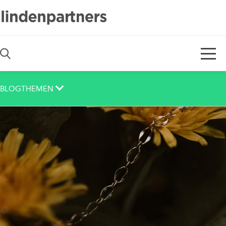
De
En
BLOGTHEMEN
Auch das noch
Berlin
Corona
Corporate