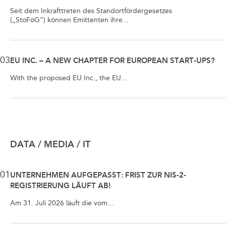
Seit dem Inkrafttreten des Standortfördergesetzes
(„StoFöG“) können Emittenten ihre...
03
EU INC. – A NEW CHAPTER FOR EUROPEAN START-UPS?
With the proposed EU Inc., the EU...
DATA / MEDIA / IT
01
UNTERNEHMEN AUFGEPASST: FRIST ZUR NIS-2-
REGISTRIERUNG LÄUFT AB!
Am 31. Juli 2026 läuft die vom...