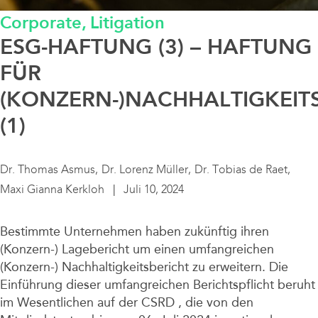
Corporate,
Litigation
Data / Media / IT
ESG-HAFTUNG (3) – HAFTUNG
Finanzierung / Bank / Kapitalmarkt
FÜR
(KONZERN-)NACHHALTIGKEIT
Fintech/Crypto
(1)
Litigation
Dr. Thomas Asmus,
Dr. Lorenz Müller,
Dr. Tobias de Raet,
Maxi Gianna Kerkloh
Juli 10, 2024
Real Estate
Bestimmte Unternehmen haben zukünftig ihren
Steuern / Bilanz
(Konzern-) Lagebericht um einen umfangreichen
(Konzern-) Nachhaltigkeitsbericht zu erweitern. Die
Sustainable Finance
Einführung dieser umfangreichen Berichtspflicht beruht
im Wesentlichen auf der CSRD , die von den