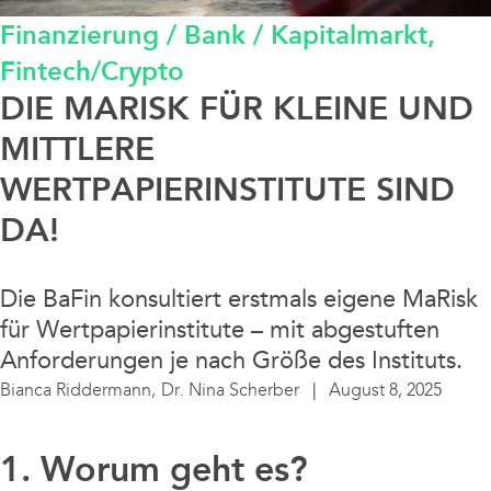
Finanzierung / Bank / Kapitalmarkt,
Data / Media / IT
Fintech/Crypto
Finanzierung / Bank / Kapitalmarkt
DIE MARISK FÜR KLEINE UND
MITTLERE
Fintech/Crypto
WERTPAPIERINSTITUTE SIND
DA!
Litigation
Real Estate
Die BaFin konsultiert erstmals eigene MaRisk
für Wertpapierinstitute – mit abgestuften
Anforderungen je nach Größe des Instituts.
Steuern / Bilanz
Bianca Riddermann,
Dr. Nina Scherber
August 8, 2025
Sustainable Finance
1. Worum geht es?