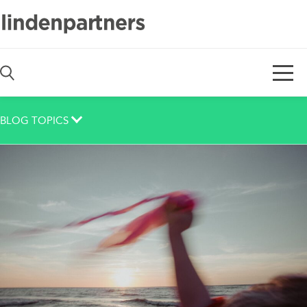
De
En
BLOG TOPICS
Auch das noch
Berlin
Corona
Corporate