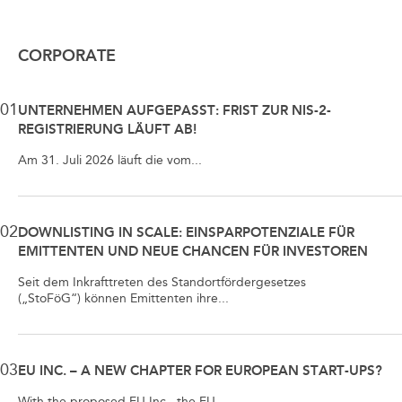
CORPORATE
01
UNTERNEHMEN AUFGEPASST: FRIST ZUR NIS-2-
REGISTRIERUNG LÄUFT AB!
Am 31. Juli 2026 läuft die vom...
02
DOWNLISTING IN SCALE: EINSPARPOTENZIALE FÜR
EMITTENTEN UND NEUE CHANCEN FÜR INVESTOREN
Seit dem Inkrafttreten des Standortfördergesetzes
(„StoFöG“) können Emittenten ihre...
03
EU INC. – A NEW CHAPTER FOR EUROPEAN START-UPS?
With the proposed EU Inc., the EU...