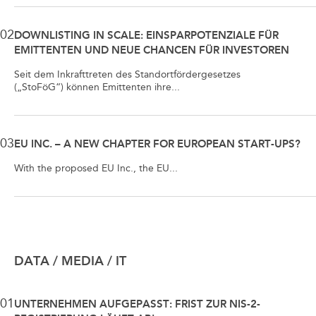
02
DOWNLISTING IN SCALE: EINSPARPOTENZIALE FÜR
EMITTENTEN UND NEUE CHANCEN FÜR INVESTOREN
Seit dem Inkrafttreten des Standortfördergesetzes
(„StoFöG“) können Emittenten ihre...
03
EU INC. – A NEW CHAPTER FOR EUROPEAN START-UPS?
With the proposed EU Inc., the EU...
DATA / MEDIA / IT
01
UNTERNEHMEN AUFGEPASST: FRIST ZUR NIS-2-