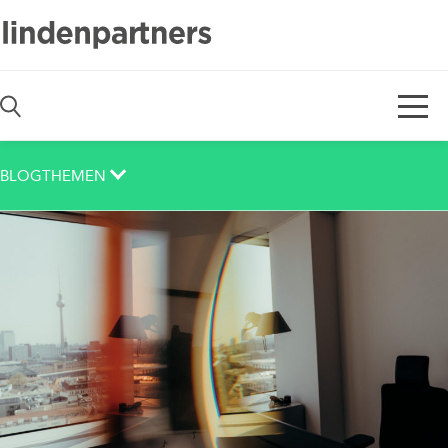
De
En
BLOGTHEMEN
Auch das noch
Berlin
Corona
Corporate