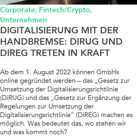
Corporate,
Fintech/Crypto,
Data / Media / IT
Unternehmen
Finanzierung / Bank / Kapitalmarkt
DIGITALISIERUNG MIT DER
HANDBREMSE: DIRUG UND
Fintech/Crypto
DIREG TRETEN IN KRAFT
Litigation
Ab dem 1. August 2022 können GmbHs
online gegründet werden – das „Gesetz zur
Real Estate
Umsetzung der Digitalisierungsrichtlinie
(DiRUG) und das „Gesetz zur Ergänzung der
Steuern / Bilanz
Regelungen zur Umsetzung der
Digitalisierungsrichtlinie“ (DiREG) machen es
Sustainable Finance
möglich. Was bedeutet das, wo stehen wir
und was kommt noch?