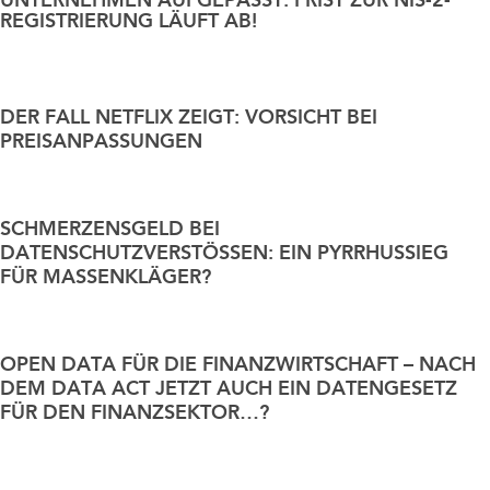
REGISTRIERUNG LÄUFT AB!
Data / Media / IT
Finanzierung / Bank / Kapitalmarkt
DER FALL NETFLIX ZEIGT: VORSICHT BEI
PREISANPASSUNGEN
Fintech/Crypto
SCHMERZENSGELD BEI
Litigation
DATENSCHUTZVERSTÖSSEN: EIN PYRRHUSSIEG F
ÜR MASSENKLÄGER?
Real Estate
Steuern / Bilanz
OPEN DATA FÜR DIE FINANZWIRTSCHAFT – NACH
DEM DATA ACT JETZT AUCH EIN DATENGESETZ
FÜR DEN FINANZSEKTOR…?
Sustainable Finance