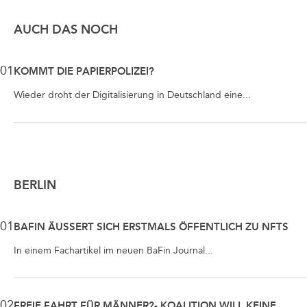
AUCH DAS NOCH
01
KOMMT DIE PAPIERPOLIZEI?
Wieder droht der Digitalisierung in Deutschland eine...
BERLIN
01
BAFIN ÄUSSERT SICH ERSTMALS ÖFFENTLICH ZU NFTS
In einem Fachartikel im neuen BaFin Journal...
02
FREIE FAHRT FÜR MÄNNER?- KOALITION WILL KEINE