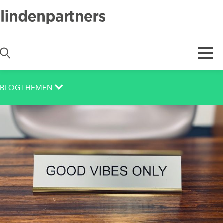
De
En
BLOGTHEMEN
Auch das noch
Berlin
Corona
Corporate