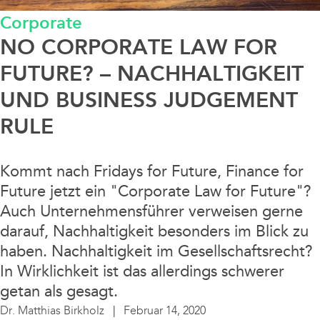
Corporate
Data / Media / IT
NO CORPORATE LAW FOR
Finanzierung / Bank / Kapitalmarkt
FUTURE? – NACHHALTIGKEIT
UND BUSINESS JUDGEMENT
Fintech/Crypto
RULE
Litigation
Kommt nach Fridays for Future, Finance for
Future jetzt ein "Corporate Law for Future"?
Real Estate
Auch Unternehmensführer verweisen gerne
darauf, Nachhaltigkeit besonders im Blick zu
Steuern / Bilanz
haben. Nachhaltigkeit im Gesellschaftsrecht?
In Wirklichkeit ist das allerdings schwerer
Sustainable Finance
getan als gesagt.
Dr. Matthias Birkholz
Februar 14, 2020