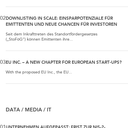
02
DOWNLISTING IN SCALE: EINSPARPOTENZIALE FÜR
EMITTENTEN UND NEUE CHANCEN FÜR INVESTOREN
Seit dem Inkrafttreten des Standortfördergesetzes
(„StoFöG“) können Emittenten ihre...
03
EU INC. – A NEW CHAPTER FOR EUROPEAN START-UPS?
With the proposed EU Inc., the EU...
DATA / MEDIA / IT
01
UNTERNEHMEN AUFGEPASST: FRIST ZUR NIS-2-