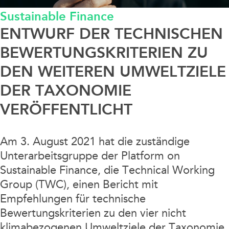
Sustainable Finance
Data / Media / IT
ENTWURF DER TECHNISCHEN
Finanzierung / Bank / Kapitalmarkt
BEWERTUNGSKRITERIEN ZU
DEN WEITEREN UMWELTZIELE
Fintech/Crypto
DER TAXONOMIE
VERÖFFENTLICHT
Litigation
Real Estate
Am 3. August 2021 hat die zuständige
Unterarbeitsgruppe der Platform on
Steuern / Bilanz
Sustainable Finance, die Technical Working
Group (TWC), einen Bericht mit
Empfehlungen für technische
Sustainable Finance
Bewertungskriterien zu den vier nicht
klimabezogenen Umweltziele der Taxonomie