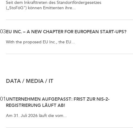
Seit dem Inkrafttreten des Standortfördergesetzes
(„StoFöG“) können Emittenten ihre...
03
EU INC. – A NEW CHAPTER FOR EUROPEAN START-UPS?
With the proposed EU Inc., the EU...
DATA / MEDIA / IT
01
UNTERNEHMEN AUFGEPASST: FRIST ZUR NIS-2-
REGISTRIERUNG LÄUFT AB!
Am 31. Juli 2026 läuft die vom...