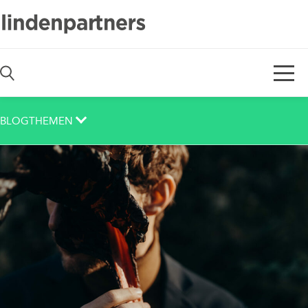
De
En
BLOGTHEMEN
Auch das noch
Berlin
Corona
Corporate