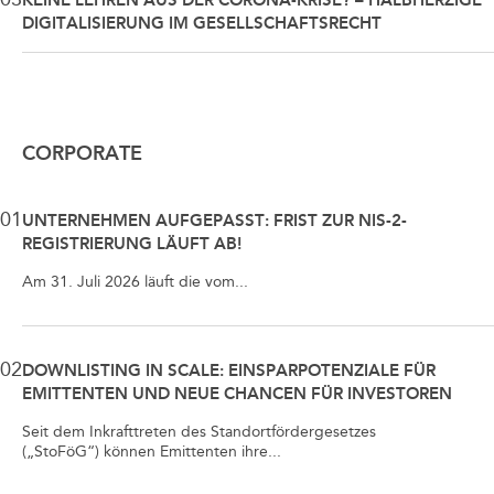
KEINE LEHREN AUS DER CORONA-KRISE? – HALBHERZIGE
DIGITALISIERUNG IM GESELLSCHAFTSRECHT
CORPORATE
01
UNTERNEHMEN AUFGEPASST: FRIST ZUR NIS-2-
REGISTRIERUNG LÄUFT AB!
Am 31. Juli 2026 läuft die vom...
02
DOWNLISTING IN SCALE: EINSPARPOTENZIALE FÜR
EMITTENTEN UND NEUE CHANCEN FÜR INVESTOREN
Seit dem Inkrafttreten des Standortfördergesetzes
(„StoFöG“) können Emittenten ihre...