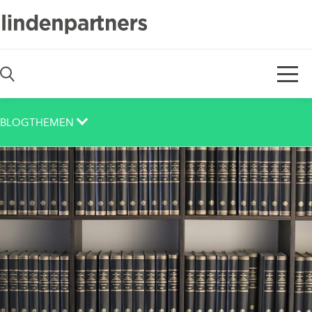
De
En
BLOGTHEMEN
Auch das noch
Berlin
Corona
Corporate