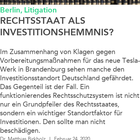
Berlin,
Litigation
Data / Media / IT
RECHTSSTAAT ALS
Finanzierung / Bank / Kapitalmarkt
INVESTITIONSHEMMNIS?
Fintech/Crypto
Im Zusammenhang von Klagen gegen
Vorbereitungsmaßnahmen für das neue Tesla-
Litigation
Werk in Brandenburg sehen manche den
Investitionsstandort Deutschland gefährdet.
Real Estate
Das Gegenteil ist der Fall. Ein
funktionierendes Rechtsschutzsystem ist nicht
Steuern / Bilanz
nur ein Grundpfeiler des Rechtsstaates,
sondern ein wichtiger Standortfaktor für
Investitionen. Den sollte man nicht
Sustainable Finance
beschädigen.
Dr. Matthias Birkholz
Februar 24, 2020