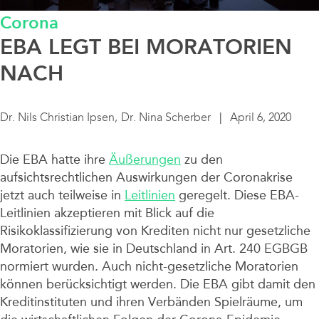
Corona
Data / Media / IT
EBA LEGT BEI MORATORIEN
Finanzierung / Bank / Kapitalmarkt
NACH
Fintech/Crypto
Dr. Nils Christian Ipsen,
Dr. Nina Scherber
April 6, 2020
Litigation
Die EBA hatte ihre
Äußerungen
zu den
aufsichtsrechtlichen Auswirkungen der Coronakrise
Real Estate
jetzt auch teilweise in
Leitlinien
geregelt. Diese EBA-
Leitlinien akzeptieren mit Blick auf die
Risikoklassifizierung von Krediten nicht nur gesetzliche
Steuern / Bilanz
Moratorien, wie sie in Deutschland in Art. 240 EGBGB
normiert wurden. Auch nicht-gesetzliche Moratorien
Sustainable Finance
können berücksichtigt werden. Die EBA gibt damit den
Kreditinstituten und ihren Verbänden Spielräume, um