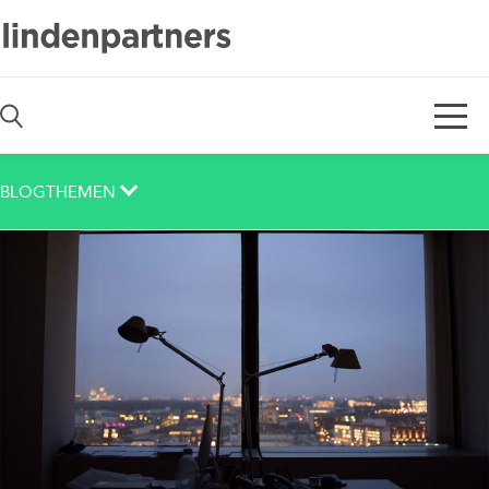
De
En
BLOGTHEMEN
Auch das noch
Berlin
Corona
Corporate