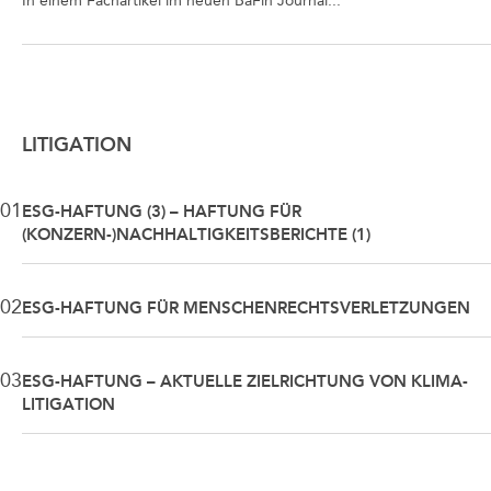
In einem Fachartikel im neuen BaFin Journal...
LITIGATION
01
ESG-HAFTUNG (3) – HAFTUNG FÜR
(KONZERN-)NACHHALTIGKEITSBERICHTE (1)
02
ESG-HAFTUNG FÜR MENSCHENRECHTSVERLETZUNGEN
03
ESG-HAFTUNG – AKTUELLE ZIELRICHTUNG VON KLIMA-
LITIGATION