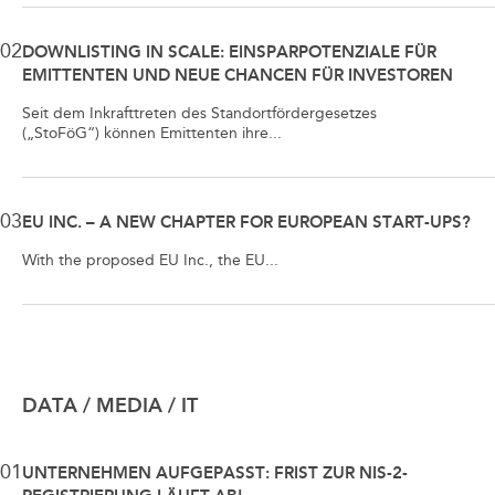
02
DOWNLISTING IN SCALE: EINSPARPOTENZIALE FÜR
EMITTENTEN UND NEUE CHANCEN FÜR INVESTOREN
Seit dem Inkrafttreten des Standortfördergesetzes
(„StoFöG“) können Emittenten ihre...
03
EU INC. – A NEW CHAPTER FOR EUROPEAN START-UPS?
With the proposed EU Inc., the EU...
DATA / MEDIA / IT
01
UNTERNEHMEN AUFGEPASST: FRIST ZUR NIS-2-