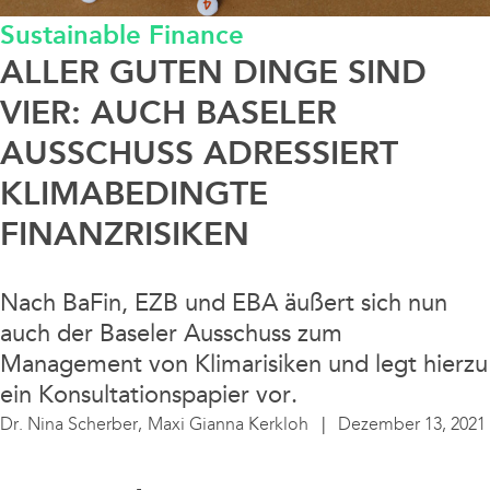
Sustainable Finance
Data / Media / IT
ALLER GUTEN DINGE SIND
Finanzierung / Bank / Kapitalmarkt
VIER: AUCH BASELER
AUSSCHUSS ADRESSIERT
Fintech/Crypto
KLIMABEDINGTE
FINANZRISIKEN
Litigation
Real Estate
Nach BaFin, EZB und EBA äußert sich nun
auch der Baseler Ausschuss zum
Steuern / Bilanz
Management von Klimarisiken und legt hierzu
ein Konsultationspapier vor.
Dr. Nina Scherber,
Maxi Gianna Kerkloh
Dezember 13, 2021
Sustainable Finance