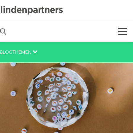
De
En
BLOGTHEMEN
Auch das noch
Berlin
Corona
Corporate