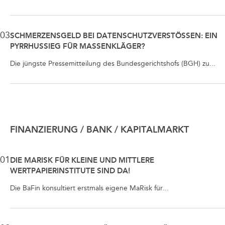
03
SCHMERZENSGELD BEI DATENSCHUTZVERSTÖSSEN: EIN P
YRRHUSSIEG FÜR MASSENKLÄGER?
Die jüngste Pressemitteilung des Bundesgerichtshofs (BGH) zu...
FINANZIERUNG / BANK / KAPITALMARKT
01
DIE MARISK FÜR KLEINE UND MITTLERE
WERTPAPIERINSTITUTE SIND DA!
Die BaFin konsultiert erstmals eigene MaRisk für...