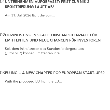
01
UNTERNEHMEN AUFGEPASST: FRIST ZUR NIS-2-
REGISTRIERUNG LÄUFT AB!
Am 31. Juli 2026 läuft die vom...
02
DOWNLISTING IN SCALE: EINSPARPOTENZIALE FÜR
EMITTENTEN UND NEUE CHANCEN FÜR INVESTOREN
Seit dem Inkrafttreten des Standortfördergesetzes
(„StoFöG“) können Emittenten ihre...
03
EU INC. – A NEW CHAPTER FOR EUROPEAN START-UPS?
With the proposed EU Inc., the EU...