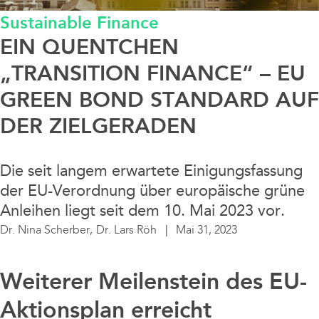
Sustainable Finance
Data / Media / IT
EIN QUENTCHEN
Finanzierung / Bank / Kapitalmarkt
„TRANSITION FINANCE“ – EU
GREEN BOND STANDARD AUF
Fintech/Crypto
DER ZIELGERADEN
Litigation
Die seit langem erwartete Einigungsfassung
der EU-Verordnung über europäische grüne
Real Estate
Anleihen liegt seit dem 10. Mai 2023 vor.
Dr. Nina Scherber,
Dr. Lars Röh
Mai 31, 2023
Steuern / Bilanz
Weiterer Meilenstein des EU-
Sustainable Finance
Aktionsplan erreicht