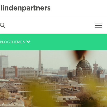
De
En
BLOGTHEMEN
Auch das noch
Berlin
Corona
Corporate