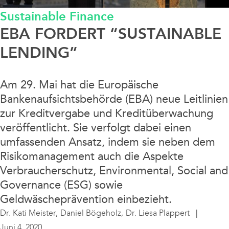
Sustainable Finance
Data / Media / IT
EBA FORDERT “SUSTAINABLE
Finanzierung / Bank / Kapitalmarkt
LENDING”
Fintech/Crypto
Am 29. Mai hat die Europäische
Bankenaufsichtsbehörde (EBA) neue Leitlinien
Litigation
zur Kreditvergabe und Kreditüberwachung
veröffentlicht. Sie verfolgt dabei einen
Real Estate
umfassenden Ansatz, indem sie neben dem
Risikomanagement auch die Aspekte
Steuern / Bilanz
Verbraucherschutz, Environmental, Social and
Governance (ESG) sowie
Geldwäscheprävention einbezieht.
Sustainable Finance
Dr. Kati Meister,
Daniel Bögeholz,
Dr. Liesa Plappert
Juni 4, 2020