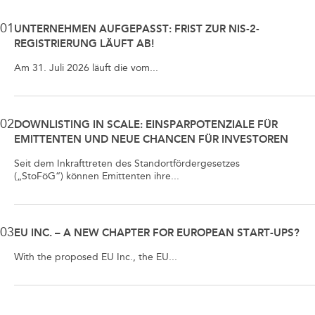
01
UNTERNEHMEN AUFGEPASST: FRIST ZUR NIS-2-
REGISTRIERUNG LÄUFT AB!
Am 31. Juli 2026 läuft die vom...
02
DOWNLISTING IN SCALE: EINSPARPOTENZIALE FÜR
EMITTENTEN UND NEUE CHANCEN FÜR INVESTOREN
Seit dem Inkrafttreten des Standortfördergesetzes
(„StoFöG“) können Emittenten ihre...
03
EU INC. – A NEW CHAPTER FOR EUROPEAN START-UPS?
With the proposed EU Inc., the EU...