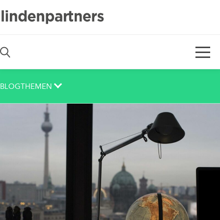
De
En
BLOGTHEMEN
Auch das noch
Berlin
Corona
Corporate