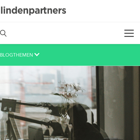
De
En
BLOGTHEMEN
Auch das noch
Berlin
Corona
Corporate