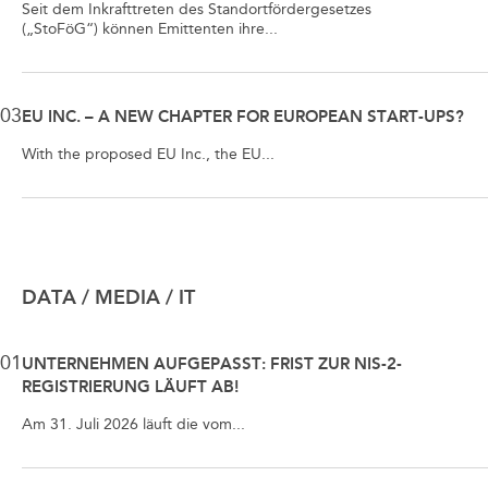
Seit dem Inkrafttreten des Standortfördergesetzes
(„StoFöG“) können Emittenten ihre...
03
EU INC. – A NEW CHAPTER FOR EUROPEAN START-UPS?
With the proposed EU Inc., the EU...
DATA / MEDIA / IT
01
UNTERNEHMEN AUFGEPASST: FRIST ZUR NIS-2-
REGISTRIERUNG LÄUFT AB!
Am 31. Juli 2026 läuft die vom...