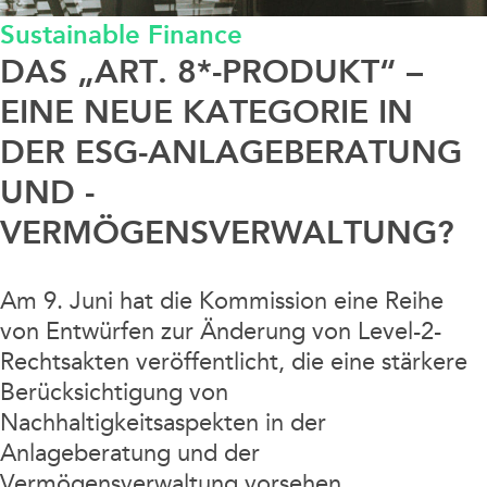
Sustainable Finance
Data / Media / IT
DAS „ART. 8*-PRODUKT“ –
Finanzierung / Bank / Kapitalmarkt
EINE NEUE KATEGORIE IN
DER ESG-ANLAGEBERATUNG
Fintech/Crypto
UND -
VERMÖGENSVERWALTUNG?
Litigation
Real Estate
Am 9. Juni hat die Kommission eine Reihe
von Entwürfen zur Änderung von Level-2-
Steuern / Bilanz
Rechtsakten veröffentlicht, die eine stärkere
Berücksichtigung von
Nachhaltigkeitsaspekten in der
Sustainable Finance
Anlageberatung und der
Vermögensverwaltung vorsehen.