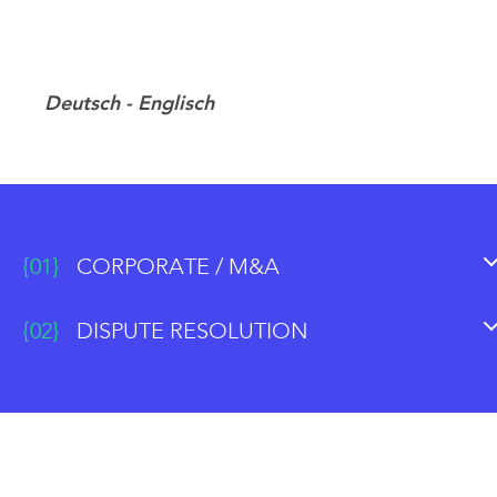
Deutsch
Englisch
{01}
CORPORATE / M&A
{02}
DISPUTE RESOLUTION