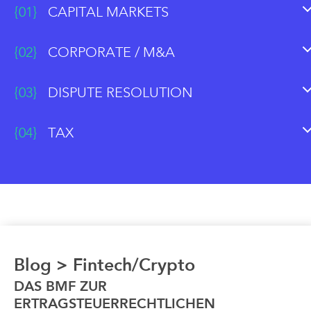
{01}
CAPITAL MARKETS
{02}
CORPORATE / M&A
{03}
DISPUTE RESOLUTION
{04}
TAX
Blog
>
Fintech/Crypto
DAS BMF ZUR
ERTRAGSTEUERRECHTLICHEN