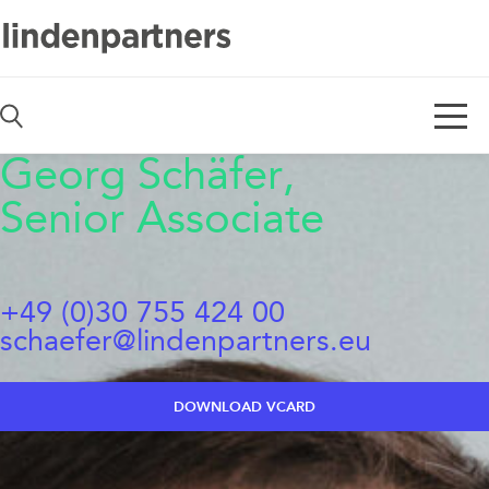
De
En
Georg Schäfer,
Senior Associate
+49 (0)30 755 424 00
schaefer@lindenpartners.eu
DOWNLOAD VCARD