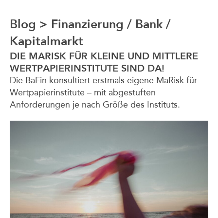
{05}
Corporate / M&A
Blog
>
Finanzierung / Bank /
Kapitalmarkt
{06}
Corporate Finance / Restructuring
DIE MARISK FÜR KLEINE UND MITTLERE
WERTPAPIERINSTITUTE SIND DA!
{07}
Crypto / DLT
Die BaFin konsultiert erstmals eigene MaRisk für
Wertpapierinstitute – mit abgestuften
{08}
Data
Anforderungen je nach Größe des Instituts.
{09}
Digital Services & Media
{10}
Dispute Resolution
{11}
Public Law