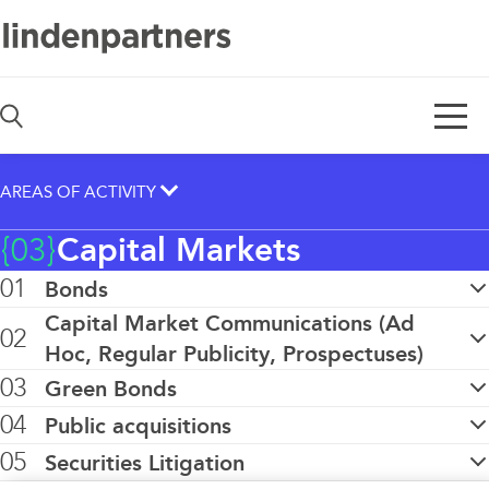
De
En
AREAS OF ACTIVITY
{03}
Capital Markets
{01}
Asset Management
01
Bonds
Capital Market Communications (Ad
{02}
Banking
02
Hoc, Regular Publicity, Prospectuses)
03
Green Bonds
{03}
Capital Markets
04
Public acquisitions
{04}
Code & Software
05
Securities Litigation