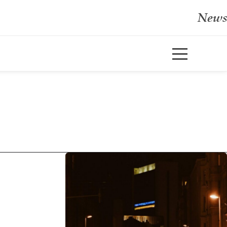
News
e
En