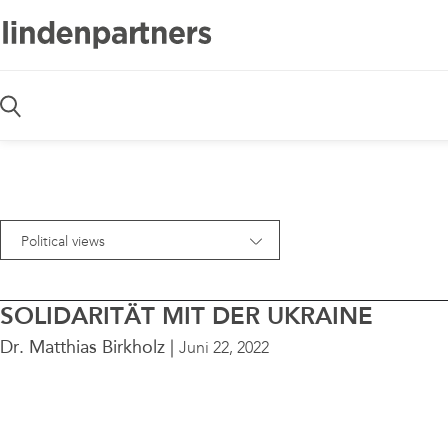
Kontakt
Political views
— Alle Bereiche —
SOLIDARITÄT MIT DER UKRAINE
Awards
Dr. Matthias Birkholz
Juni 22, 2022
Blog
Deals
Diversity