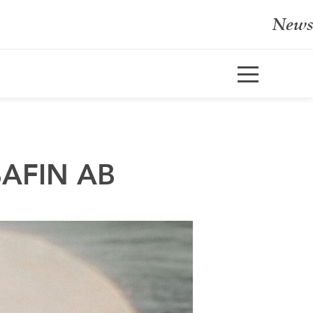
News
e
En
FIN AB